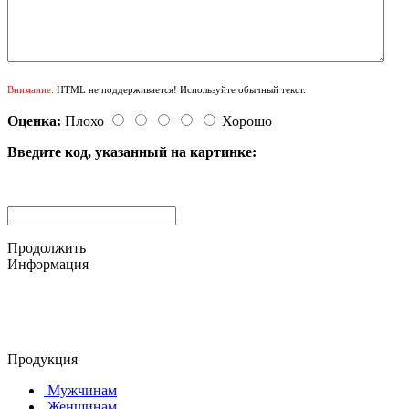
Внимание:
HTML не поддерживается! Используйте обычный текст.
Оценка:
Плохо
Хорошо
Введите код, указанный на картинке:
Продолжить
Информация
© 2015-2025 ООО "АС-ЛАКИ ПРИНТ"
650061, г. Кемерово
пр-кт Шахтёров, д. 60 Б
Продукция
Мужчинам
Женщинам