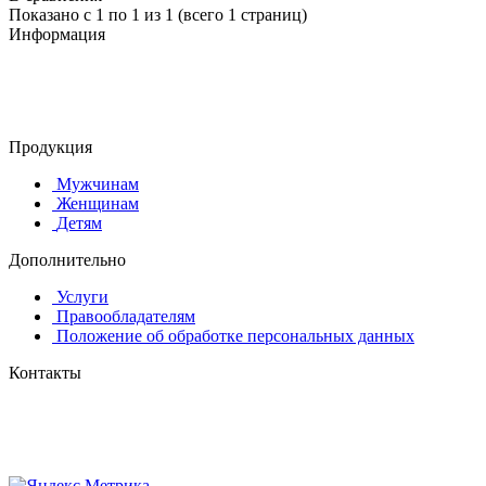
Показано с 1 по 1 из 1 (всего 1 страниц)
Информация
© 2015-2025 ООО "АС-ЛАКИ ПРИНТ"
650061, г. Кемерово
пр-кт Шахтёров, д. 60 Б
Продукция
Мужчинам
Женщинам
Детям
Дополнительно
Услуги
Правообладателям
Положение об обработке персональных данных
Контакты
8 (384-2) 900-328
8-800-505-96-86 (бесплатный)
lprint42@mail.ru