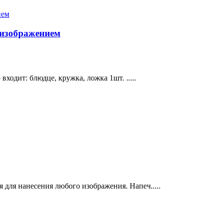
 изображением
ходит: блюдце, кружка, ложка 1шт. .....
 для нанесения любого изображения. Напеч.....