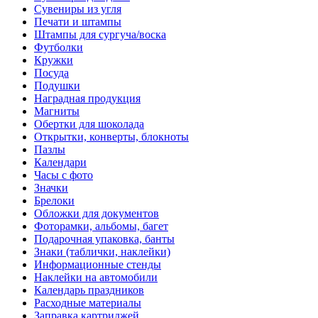
Сувениры из угля
Печати и штампы
Штампы для сургуча/воска
Футболки
Кружки
Посуда
Подушки
Наградная продукция
Магниты
Обертки для шоколада
Открытки, конверты, блокноты
Пазлы
Календари
Часы с фото
Значки
Брелоки
Обложки для документов
Фоторамки, альбомы, багет
Подарочная упаковка, банты
Знаки (таблички, наклейки)
Информационные стенды
Наклейки на автомобили
Календарь праздников
Расходные материалы
Заправка картриджей