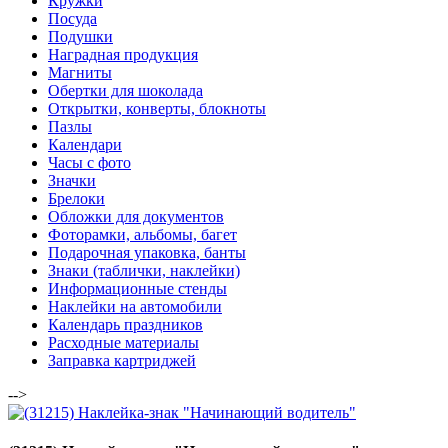
Кружки
Посуда
Подушки
Наградная продукция
Магниты
Обертки для шоколада
Открытки, конверты, блокноты
Пазлы
Календари
Часы с фото
Значки
Брелоки
Обложки для документов
Фоторамки, альбомы, багет
Подарочная упаковка, банты
Знаки (таблички, наклейки)
Информационные стенды
Наклейки на автомобили
Календарь праздников
Расходные материалы
Заправка картриджей
-->