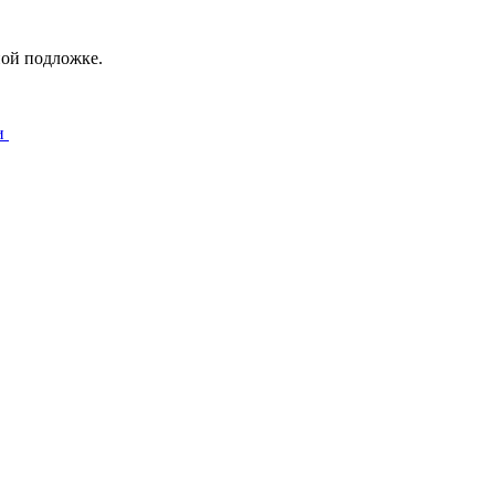
ной подложке.
и