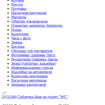
Кружки
Посуда
Подушки
Наградная продукция
Магниты
Обертки для шоколада
Открытки, конверты, блокноты
Пазлы
Календари
Часы с фото
Значки
Брелоки
Обложки для документов
Фоторамки, альбомы, багет
Подарочная упаковка, банты
Знаки (таблички, наклейки)
Информационные стенды
Наклейки на автомобили
Календарь праздников
Расходные материалы
Заправка картриджей
-->