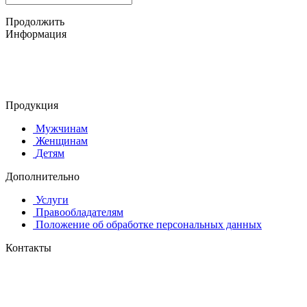
Продолжить
Информация
© 2015-2025 ООО "АС-ЛАКИ ПРИНТ"
650061, г. Кемерово
пр-кт Шахтёров, д. 60 Б
Продукция
Мужчинам
Женщинам
Детям
Дополнительно
Услуги
Правообладателям
Положение об обработке персональных данных
Контакты
8 (384-2) 900-328
8-800-505-96-86 (бесплатный)
lprint42@mail.ru