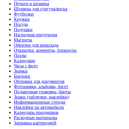
Печати и штампы
Штампы для сургуча/воска
Футболки
Кружки
Посуда
Подушки
Наградная продукция
Магниты
Обертки для шоколада
Открытки, конверты, блокноты
Пазлы
Календари
Часы с фото
Значки
Брелоки
Обложки для документов
Фоторамки, альбомы, багет
Подарочная упаковка, банты
Знаки (таблички, наклейки)
Информационные стенды
Наклейки на автомобили
Календарь праздников
Расходные материалы
Заправка картриджей