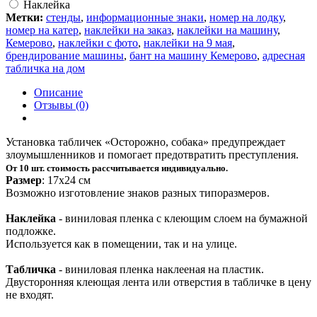
Наклейка
Метки:
стенды
,
информационные знаки
,
номер на лодку
,
номер на катер
,
наклейки на заказ
,
наклейки на машину
,
Кемерово
,
наклейки с фото
,
наклейки на 9 мая
,
брендирование машины
,
бант на машину Кемерово
,
адресная
табличка на дом
Описание
Отзывы (0)
Установка табличек «Осторожно, собака» предупреждает
злоумышленников и помогает предотвратить преступления.
От 10 шт. стоимость рассчитывается индивидуально.
Размер
: 17х24 cм
Возможно изготовление знаков разных типоразмеров.
Наклейка
- виниловая пленка с клеющим слоем на бумажной
подложке.
Используется как в помещении, так и на улице.
Табличка
- виниловая пленка наклееная на пластик.
Двусторонняя клеющая лента или отверстия в табличке в цену
не входят.