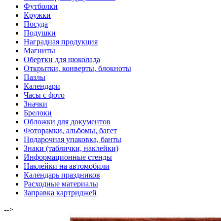
Футболки
Кружки
Посуда
Подушки
Наградная продукция
Магниты
Обертки для шоколада
Открытки, конверты, блокноты
Пазлы
Календари
Часы с фото
Значки
Брелоки
Обложки для документов
Фоторамки, альбомы, багет
Подарочная упаковка, банты
Знаки (таблички, наклейки)
Информационные стенды
Наклейки на автомобили
Календарь праздников
Расходные материалы
Заправка картриджей
-->