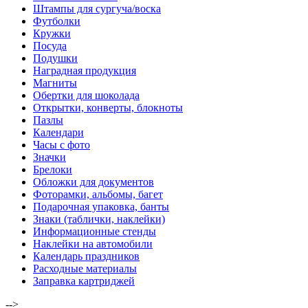
Штампы для сургуча/воска
Футболки
Кружки
Посуда
Подушки
Наградная продукция
Магниты
Обертки для шоколада
Открытки, конверты, блокноты
Пазлы
Календари
Часы с фото
Значки
Брелоки
Обложки для документов
Фоторамки, альбомы, багет
Подарочная упаковка, банты
Знаки (таблички, наклейки)
Информационные стенды
Наклейки на автомобили
Календарь праздников
Расходные материалы
Заправка картриджей
-->