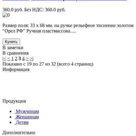
360.0 руб.
Без НДС: 360.0 руб.
Размер поля: 33 х 68 мм. на ручке рельефное тиснение золотом
"Орел РФ" Ручная пластмассова.....
Купить
В заметки
В сравнения
|<
<
1
2
3
4
>
>|
Показано с 19 по 27 из 32 (всего 4 страниц)
Информация
© 2015-2025 ООО "АС-ЛАКИ ПРИНТ"
650061, г. Кемерово
пр-кт Шахтёров, д. 60 Б
Продукция
Мужчинам
Женщинам
Детям
Дополнительно