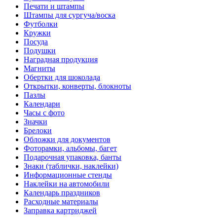
Печати и штампы
Штампы для сургуча/воска
Футболки
Кружки
Посуда
Подушки
Наградная продукция
Магниты
Обертки для шоколада
Открытки, конверты, блокноты
Пазлы
Календари
Часы с фото
Значки
Брелоки
Обложки для документов
Фоторамки, альбомы, багет
Подарочная упаковка, банты
Знаки (таблички, наклейки)
Информационные стенды
Наклейки на автомобили
Календарь праздников
Расходные материалы
Заправка картриджей