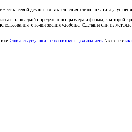
 имеет клеевой демпфер для крепления клише печати и улушчения
укоятка с площадкой определенного размера и формы, к которой 
о использования, с точки зрения удобства. Сделаны они из метал
клише.
Стоимость услуг по изготовлению клише указаны здесь
. А вы знаете
как 