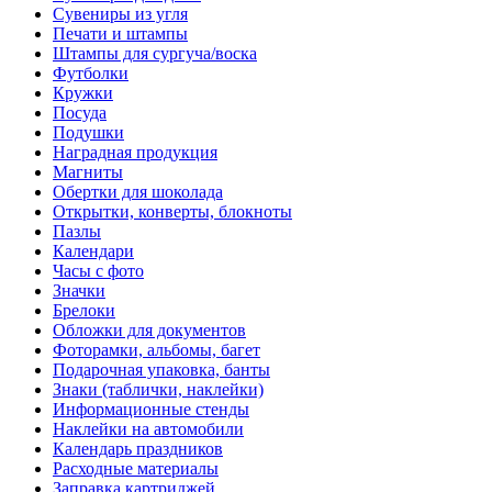
Сувениры из угля
Печати и штампы
Штампы для сургуча/воска
Футболки
Кружки
Посуда
Подушки
Наградная продукция
Магниты
Обертки для шоколада
Открытки, конверты, блокноты
Пазлы
Календари
Часы с фото
Значки
Брелоки
Обложки для документов
Фоторамки, альбомы, багет
Подарочная упаковка, банты
Знаки (таблички, наклейки)
Информационные стенды
Наклейки на автомобили
Календарь праздников
Расходные материалы
Заправка картриджей