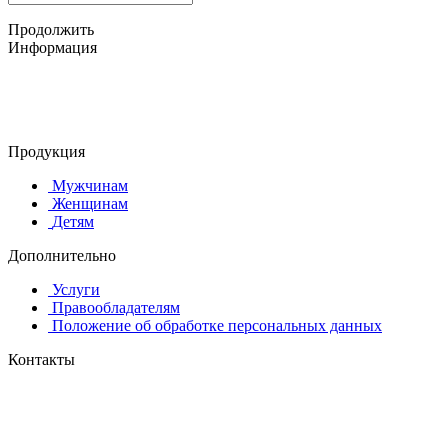
Продолжить
Информация
© 2015-2025 ООО "АС-ЛАКИ ПРИНТ"
650061, г. Кемерово
пр-кт Шахтёров, д. 60 Б
Продукция
Мужчинам
Женщинам
Детям
Дополнительно
Услуги
Правообладателям
Положение об обработке персональных данных
Контакты
8 (384-2) 900-328
8-800-505-96-86 (бесплатный)
lprint42@mail.ru