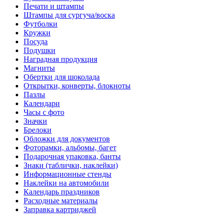
Печати и штампы
Штампы для сургуча/воска
Футболки
Кружки
Посуда
Подушки
Наградная продукция
Магниты
Обертки для шоколада
Открытки, конверты, блокноты
Пазлы
Календари
Часы с фото
Значки
Брелоки
Обложки для документов
Фоторамки, альбомы, багет
Подарочная упаковка, банты
Знаки (таблички, наклейки)
Информационные стенды
Наклейки на автомобили
Календарь праздников
Расходные материалы
Заправка картриджей