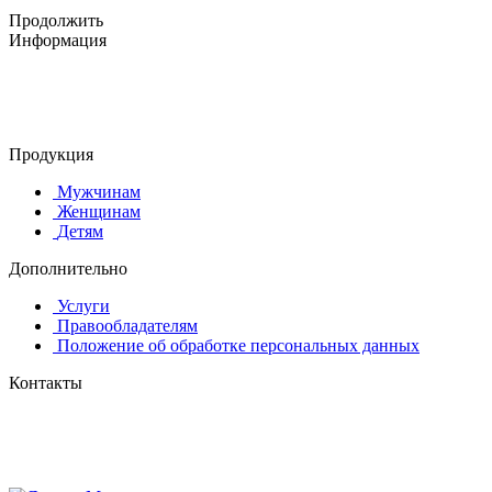
Продолжить
Информация
© 2015-2025 ООО "АС-ЛАКИ ПРИНТ"
650061, г. Кемерово
пр-кт Шахтёров, д. 60 Б
Продукция
Мужчинам
Женщинам
Детям
Дополнительно
Услуги
Правообладателям
Положение об обработке персональных данных
Контакты
8 (384-2) 900-328
8-800-505-96-86 (бесплатный)
lprint42@mail.ru