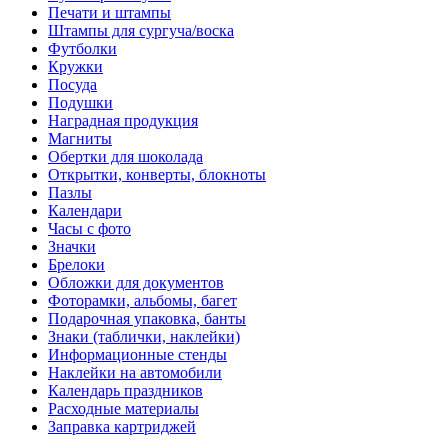
Печати и штампы
Штампы для сургуча/воска
Футболки
Кружки
Посуда
Подушки
Наградная продукция
Магниты
Обертки для шоколада
Открытки, конверты, блокноты
Пазлы
Календари
Часы с фото
Значки
Брелоки
Обложки для документов
Фоторамки, альбомы, багет
Подарочная упаковка, банты
Знаки (таблички, наклейки)
Информационные стенды
Наклейки на автомобили
Календарь праздников
Расходные материалы
Заправка картриджей