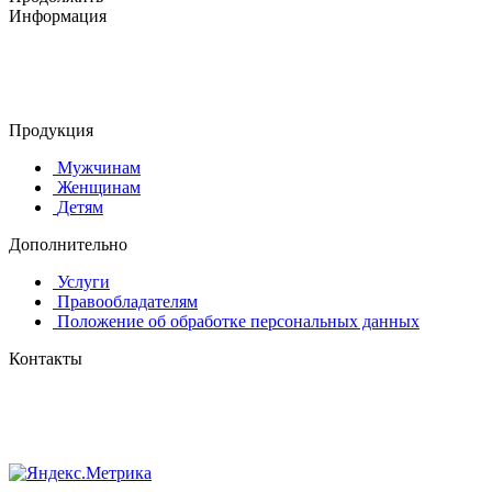
Информация
© 2015-2025 ООО "АС-ЛАКИ ПРИНТ"
650061, г. Кемерово
пр-кт Шахтёров, д. 60 Б
Продукция
Мужчинам
Женщинам
Детям
Дополнительно
Услуги
Правообладателям
Положение об обработке персональных данных
Контакты
8 (384-2) 900-328
8-800-505-96-86 (бесплатный)
lprint42@mail.ru