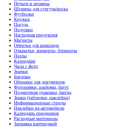
Печати и штампы
Штампы для сургуча/воска
Футболки
Кружки
Посуда
Подушки
Наградная продукция
Магниты
Обертки для шоколада
Открытки, конверты, блокноты
Пазлы
Календари
Часы с фото
Значки
Брелоки
Обложки для документов
Фоторамки, альбомы, багет
Подарочная упаковка, банты
Знаки (таблички, наклейки)
Информационные стенды
Наклейки на автомобили
Календарь праздников
Расходные материалы
Заправка картриджей