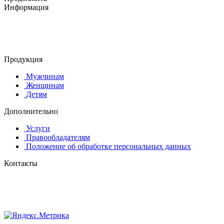
Информация
© 2015-2025 ООО "АС-ЛАКИ ПРИНТ"
650061, г. Кемерово
пр-кт Шахтёров, д. 60 Б
Продукция
Мужчинам
Женщинам
Детям
Дополнительно
Услуги
Правообладателям
Положение об обработке персональных данных
Контакты
8 (384-2) 900-328
8-800-505-96-86 (бесплатный)
lprint42@mail.ru