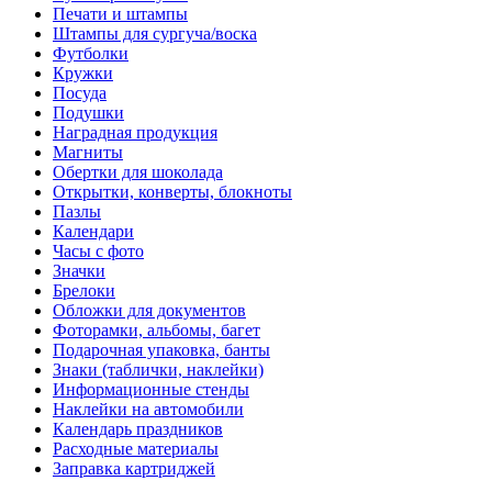
Печати и штампы
Штампы для сургуча/воска
Футболки
Кружки
Посуда
Подушки
Наградная продукция
Магниты
Обертки для шоколада
Открытки, конверты, блокноты
Пазлы
Календари
Часы с фото
Значки
Брелоки
Обложки для документов
Фоторамки, альбомы, багет
Подарочная упаковка, банты
Знаки (таблички, наклейки)
Информационные стенды
Наклейки на автомобили
Календарь праздников
Расходные материалы
Заправка картриджей