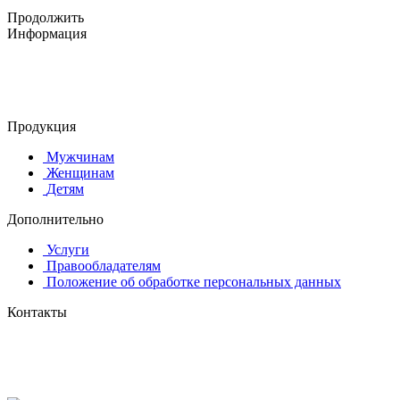
Продолжить
Информация
© 2015-2025 ООО "АС-ЛАКИ ПРИНТ"
650061, г. Кемерово
пр-кт Шахтёров, д. 60 Б
Продукция
Мужчинам
Женщинам
Детям
Дополнительно
Услуги
Правообладателям
Положение об обработке персональных данных
Контакты
8 (384-2) 900-328
8-800-505-96-86 (бесплатный)
lprint42@mail.ru