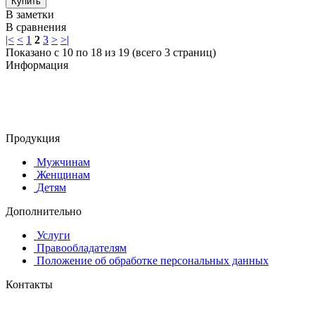
Купить
В заметки
В сравнения
|<
<
1
2
3
>
>|
Показано с 10 по 18 из 19 (всего 3 страниц)
Информация
© 2015-2025 ООО "АС-ЛАКИ ПРИНТ"
650061, г. Кемерово
пр-кт Шахтёров, д. 60 Б
Продукция
Мужчинам
Женщинам
Детям
Дополнительно
Услуги
Правообладателям
Положение об обработке персональных данных
Контакты
8 (384-2) 900-328