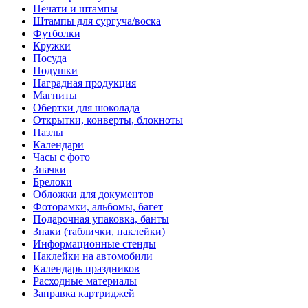
Печати и штампы
Штампы для сургуча/воска
Футболки
Кружки
Посуда
Подушки
Наградная продукция
Магниты
Обертки для шоколада
Открытки, конверты, блокноты
Пазлы
Календари
Часы с фото
Значки
Брелоки
Обложки для документов
Фоторамки, альбомы, багет
Подарочная упаковка, банты
Знаки (таблички, наклейки)
Информационные стенды
Наклейки на автомобили
Календарь праздников
Расходные материалы
Заправка картриджей