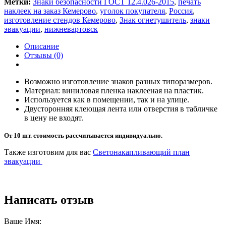
Метки:
Знаки безопасности ГОСТ 12.4.026-2015
,
печать
наклеек на заказ Кемерово
,
уголок покупателя
,
Россия
,
изготовление стендов Кемерово
,
Знак огнетушитель
,
знаки
эвакуации
,
нижневартовск
Описание
Отзывы (0)
Возможно изготовление знаков разных типоразмеров.
Материал: виниловая пленка наклееная на пластик.
Используется как в помещении, так и на улице.
Двусторонняя клеющая лента или отверстия в табличке
в цену не входят.
От 10 шт. стоимость рассчитывается индивидуально.
Также изготовим для вас
Светонакапливающий план
эвакуации
Написать отзыв
Ваше Имя: