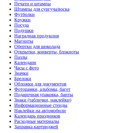
Печати и штампы
Штампы для сургуча/воска
Футболки
Кружки
Посуда
Подушки
Наградная продукция
Магниты
Обертки для шоколада
Открытки, конверты, блокноты
Пазлы
Календари
Часы с фото
Значки
Брелоки
Обложки для документов
Фоторамки, альбомы, багет
Подарочная упаковка, банты
Знаки (таблички, наклейки)
Информационные стенды
Наклейки на автомобили
Календарь праздников
Расходные материалы
Заправка картриджей