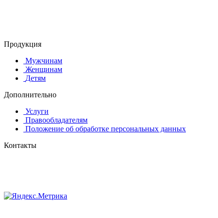
© 2015-2025 ООО "АС-ЛАКИ ПРИНТ"
650061, г. Кемерово
пр-кт Шахтёров, д. 60 Б
Продукция
Мужчинам
Женщинам
Детям
Дополнительно
Услуги
Правообладателям
Положение об обработке персональных данных
Контакты
8 (384-2) 900-328
8-800-505-96-86 (бесплатный)
lprint42@mail.ru