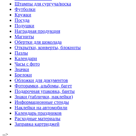
Штампы для сургуча/воска
Футболки
Кружки
Посуда
Подушки
Наградная продукция
Магниты
Обертки для шоколада
Открытки, конверты, блокноты
Пазлы
Календари
Часы с фото
Значки
Брелоки
Обложки для документов
Фоторамки, альбомы, багет
Подарочная упаковка, банты
Знаки (таблички, наклейки)
Информационные стенды
Наклейки на автомобили
Календарь праздников
Расходные материалы
Заправка картриджей
-->