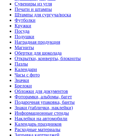
Сувениры из угля
Печати и штампы
Штампы для сургуча/воска
Футболки
Кружки
Посуда
Подушки
Наградная продукция
Магниты
Обертки для шоколада
Открытки, конверты, блокноты
Пазлы
Календари
Часы с фото
Значки
Брелоки
Обложки для документов
Фоторамки, альбомы, багет
Подарочная упаковка, банты
Знаки (таблички, наклейки)
Информационные стенды
Наклейки на автомобили
Календарь праздников
Расходные материалы
Заправка картриджей