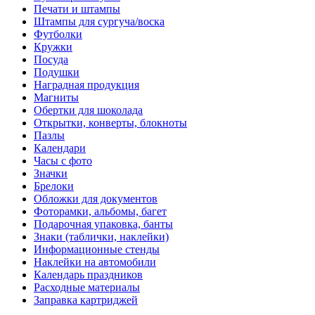
Печати и штампы
Штампы для сургуча/воска
Футболки
Кружки
Посуда
Подушки
Наградная продукция
Магниты
Обертки для шоколада
Открытки, конверты, блокноты
Пазлы
Календари
Часы с фото
Значки
Брелоки
Обложки для документов
Фоторамки, альбомы, багет
Подарочная упаковка, банты
Знаки (таблички, наклейки)
Информационные стенды
Наклейки на автомобили
Календарь праздников
Расходные материалы
Заправка картриджей