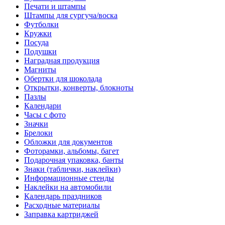
Печати и штампы
Штампы для сургуча/воска
Футболки
Кружки
Посуда
Подушки
Наградная продукция
Магниты
Обертки для шоколада
Открытки, конверты, блокноты
Пазлы
Календари
Часы с фото
Значки
Брелоки
Обложки для документов
Фоторамки, альбомы, багет
Подарочная упаковка, банты
Знаки (таблички, наклейки)
Информационные стенды
Наклейки на автомобили
Календарь праздников
Расходные материалы
Заправка картриджей