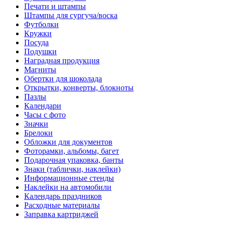
Печати и штампы
Штампы для сургуча/воска
Футболки
Кружки
Посуда
Подушки
Наградная продукция
Магниты
Обертки для шоколада
Открытки, конверты, блокноты
Пазлы
Календари
Часы с фото
Значки
Брелоки
Обложки для документов
Фоторамки, альбомы, багет
Подарочная упаковка, банты
Знаки (таблички, наклейки)
Информационные стенды
Наклейки на автомобили
Календарь праздников
Расходные материалы
Заправка картриджей