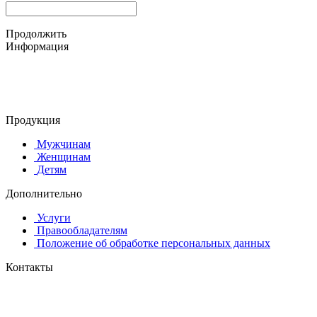
Продолжить
Информация
© 2015-2025 ООО "АС-ЛАКИ ПРИНТ"
650061, г. Кемерово
пр-кт Шахтёров, д. 60 Б
Продукция
Мужчинам
Женщинам
Детям
Дополнительно
Услуги
Правообладателям
Положение об обработке персональных данных
Контакты
8 (384-2) 900-328
8-800-505-96-86 (бесплатный)
lprint42@mail.ru