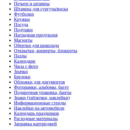
Печати и штампы
Штампы для сургуча/воска
Футболки
Кружки
Посуда
Подушки
Наградная продукция
Магниты
Обертки для шоколада
Открытки, конверты, блокноты
Пазлы
Календари
Часы с фото
Значки
Брелоки
Обложки для документов
Фоторамки, альбомы, багет
Подарочная упаковка, банты
Знаки (таблички, наклейки)
Информационные стенды
Наклейки на автомобили
Календарь праздников
Расходные материалы
Заправка картриджей