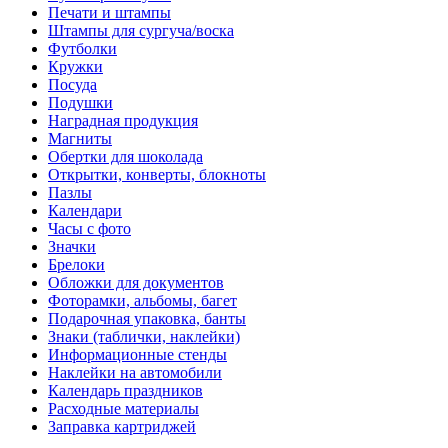
Печати и штампы
Штампы для сургуча/воска
Футболки
Кружки
Посуда
Подушки
Наградная продукция
Магниты
Обертки для шоколада
Открытки, конверты, блокноты
Пазлы
Календари
Часы с фото
Значки
Брелоки
Обложки для документов
Фоторамки, альбомы, багет
Подарочная упаковка, банты
Знаки (таблички, наклейки)
Информационные стенды
Наклейки на автомобили
Календарь праздников
Расходные материалы
Заправка картриджей