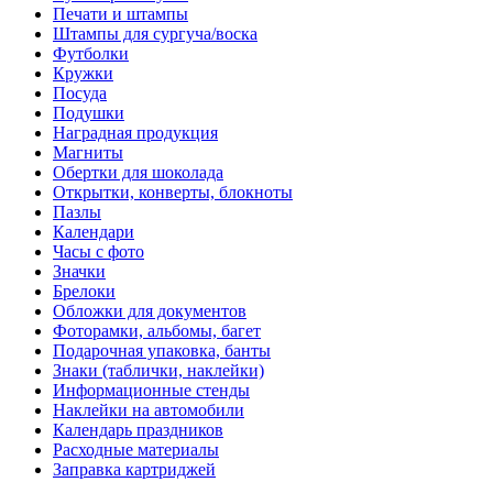
Печати и штампы
Штампы для сургуча/воска
Футболки
Кружки
Посуда
Подушки
Наградная продукция
Магниты
Обертки для шоколада
Открытки, конверты, блокноты
Пазлы
Календари
Часы с фото
Значки
Брелоки
Обложки для документов
Фоторамки, альбомы, багет
Подарочная упаковка, банты
Знаки (таблички, наклейки)
Информационные стенды
Наклейки на автомобили
Календарь праздников
Расходные материалы
Заправка картриджей