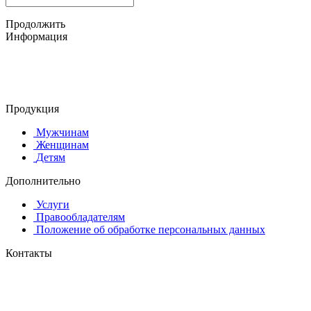
Продолжить
Информация
© 2015-2025 ООО "АС-ЛАКИ ПРИНТ"
650061, г. Кемерово
пр-кт Шахтёров, д. 60 Б
Продукция
Мужчинам
Женщинам
Детям
Дополнительно
Услуги
Правообладателям
Положение об обработке персональных данных
Контакты
8 (384-2) 900-328
8-800-505-96-86 (бесплатный)
lprint42@mail.ru