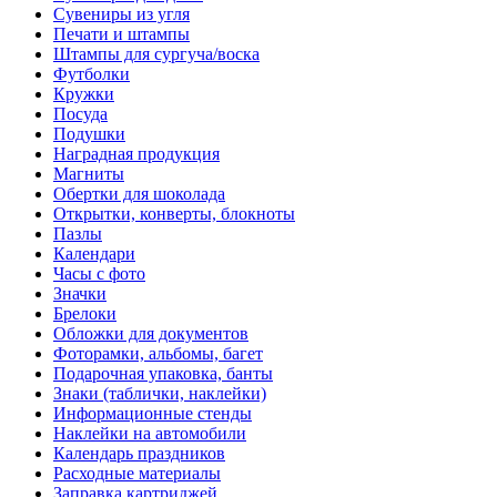
Сувениры из угля
Печати и штампы
Штампы для сургуча/воска
Футболки
Кружки
Посуда
Подушки
Наградная продукция
Магниты
Обертки для шоколада
Открытки, конверты, блокноты
Пазлы
Календари
Часы с фото
Значки
Брелоки
Обложки для документов
Фоторамки, альбомы, багет
Подарочная упаковка, банты
Знаки (таблички, наклейки)
Информационные стенды
Наклейки на автомобили
Календарь праздников
Расходные материалы
Заправка картриджей