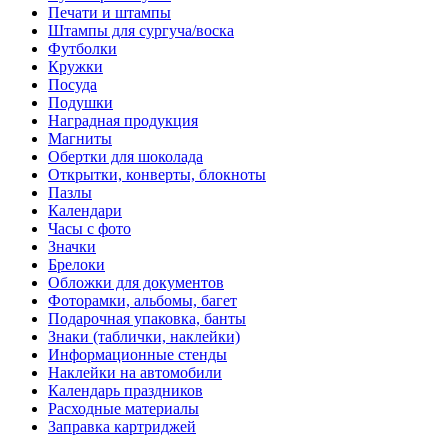
Печати и штампы
Штампы для сургуча/воска
Футболки
Кружки
Посуда
Подушки
Наградная продукция
Магниты
Обертки для шоколада
Открытки, конверты, блокноты
Пазлы
Календари
Часы с фото
Значки
Брелоки
Обложки для документов
Фоторамки, альбомы, багет
Подарочная упаковка, банты
Знаки (таблички, наклейки)
Информационные стенды
Наклейки на автомобили
Календарь праздников
Расходные материалы
Заправка картриджей