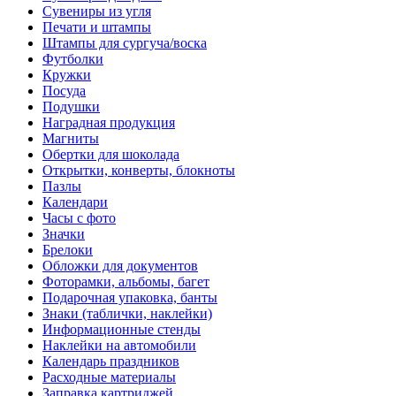
Сувениры из угля
Печати и штампы
Штампы для сургуча/воска
Футболки
Кружки
Посуда
Подушки
Наградная продукция
Магниты
Обертки для шоколада
Открытки, конверты, блокноты
Пазлы
Календари
Часы с фото
Значки
Брелоки
Обложки для документов
Фоторамки, альбомы, багет
Подарочная упаковка, банты
Знаки (таблички, наклейки)
Информационные стенды
Наклейки на автомобили
Календарь праздников
Расходные материалы
Заправка картриджей