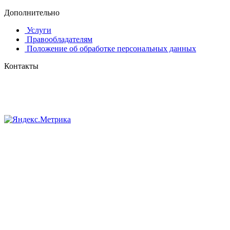
Дополнительно
Услуги
Правообладателям
Положение об обработке персональных данных
Контакты
8 (384-2) 900-328
8-800-505-96-86 (бесплатный)
lprint42@mail.ru