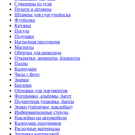
Сувениры из угля
Печати и штампы
Штампы для сургуча/воска
Футболки
Кружки
Посуда
Подушки
Наградная продукция
Магниты
Обертки для шоколада
Открытки, конверты, блокноты
Пазлы
Календари
Часы с фото
Значки
Брелоки
Обложки для документов
Фоторамки, альбомы, багет
Подарочная упаковка, банты
Знаки (таблички, наклейки)
Информационные стенды
Наклейки на автомобили
Календарь праздников
Расходные материалы
Заправка картриджей