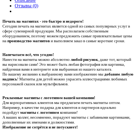
Описание
Отзывы (0)
Печать на магнитах - это быстро и недорого!
Сегодня печать на магнитах является одной из самых популярных услуг в
сфере сувенирной продукции. Мы располагаем собственным
оборудованием, поэтому можем предложить самые привлекательные цены
на
производство магнитов
и выполняем заказ в самые короткие сроки.
Напечатаем всё, что угодно!
Нанести на магниты можно абсолютно
любой рисунок
, даже тот, который
вы нарисовали сами! Это может быть любая фотография или картинка,
найденная вами в интернете или выбранная из нашего каталога.
По вашему желанию к выбранному вами изображению мы
добавим любую
надпись
! Магниты для детей можно украсить иллюстрациями любимых
персонажей сказок или мультфильмов.
Рекламные магниты с логотипом вашей компании!
Для корпоративных клиентов мы предлагаем печать магниты оптом.
Например, в качестве подарка для клиентов и партнеров идеально
подойдут
магниты с логотипом
компании!
А ваших коллег, несомненно, порадуют магниты с забавными картинками,
дополненные их именами и должностями.
Изображение не сотрётся и не потускнеет!