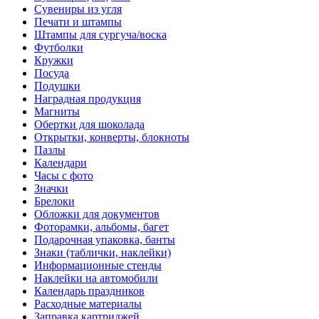
Сувениры из угля
Печати и штампы
Штампы для сургуча/воска
Футболки
Кружки
Посуда
Подушки
Наградная продукция
Магниты
Обертки для шоколада
Открытки, конверты, блокноты
Пазлы
Календари
Часы с фото
Значки
Брелоки
Обложки для документов
Фоторамки, альбомы, багет
Подарочная упаковка, банты
Знаки (таблички, наклейки)
Информационные стенды
Наклейки на автомобили
Календарь праздников
Расходные материалы
Заправка картриджей