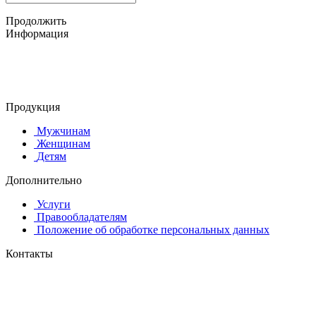
Продолжить
Информация
© 2015-2025 ООО "АС-ЛАКИ ПРИНТ"
650061, г. Кемерово
пр-кт Шахтёров, д. 60 Б
Продукция
Мужчинам
Женщинам
Детям
Дополнительно
Услуги
Правообладателям
Положение об обработке персональных данных
Контакты
8 (384-2) 900-328
8-800-505-96-86 (бесплатный)
lprint42@mail.ru