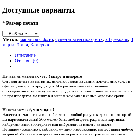
Доступные варианты
*
Размер печати:
Метки:
магниты с фото
,
сувениры на праздник
,
23 февраля
,
8
марта
,
9 мая
,
Кемерово
Описание
Отзывы (0)
Печать на магнитах - это быстро и недорого!
Сегодня печать на магнитах является одной из самых популярных услуг в
сфере сувенирной продукции. Мы располагаем собственным
оборудованием, поэтому можем предложить самые привлекательные цены
на
производство магнитов
и выполняем заказ в самые короткие сроки.
Напечатаем всё, что угодно!
Нанести на магниты можно абсолютно
любой рисунок
, даже тот, который
вы нарисовали сами! Это может быть любая фотография или картинка,
найденная вами в интернете или выбранная из нашего каталога.
По вашему желанию к выбранному вами изображению мы
добавим любую
надпись
! Магниты для детей можно украсить иллюстрациями любимых