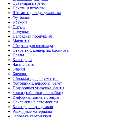
Сувениры из угля
Печати и штампы
Штампы для сургуча/воска
Футболки
Кружки
Посуда
Подушки
Наградная продукция
Магниты
Обертки для шоколада
Открытки, конверты, блокноты
Пазлы
Календари
Часы с фото
Значки
Брелоки
Обложки для документов
Фоторамки, альбомы, багет
Подарочная упаковка, банты
Знаки (таблички, наклейки)
Информационные стенды
Наклейки на автомобили
Календарь праздников
Расходные материалы
Заправка картриджей