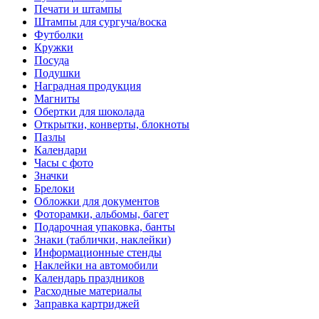
Печати и штампы
Штампы для сургуча/воска
Футболки
Кружки
Посуда
Подушки
Наградная продукция
Магниты
Обертки для шоколада
Открытки, конверты, блокноты
Пазлы
Календари
Часы с фото
Значки
Брелоки
Обложки для документов
Фоторамки, альбомы, багет
Подарочная упаковка, банты
Знаки (таблички, наклейки)
Информационные стенды
Наклейки на автомобили
Календарь праздников
Расходные материалы
Заправка картриджей