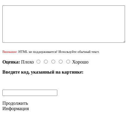
Внимание:
HTML не поддерживается! Используйте обычный текст.
Оценка:
Плохо
Хорошо
Введите код, указанный на картинке:
Продолжить
Информация
© 2015-2025 ООО "АС-ЛАКИ ПРИНТ"
650061, г. Кемерово
пр-кт Шахтёров, д. 60 Б