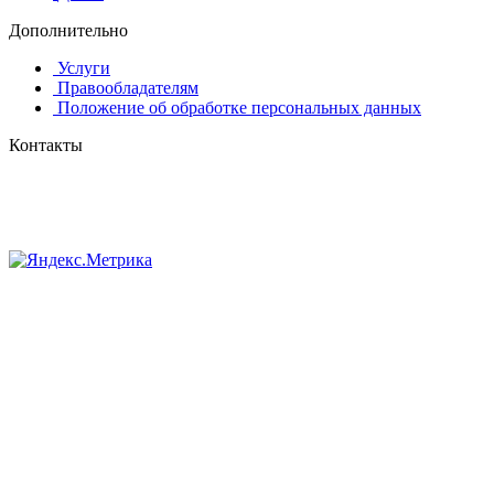
Дополнительно
Услуги
Правообладателям
Положение об обработке персональных данных
Контакты
8 (384-2) 900-328
8-800-505-96-86 (бесплатный)
lprint42@mail.ru