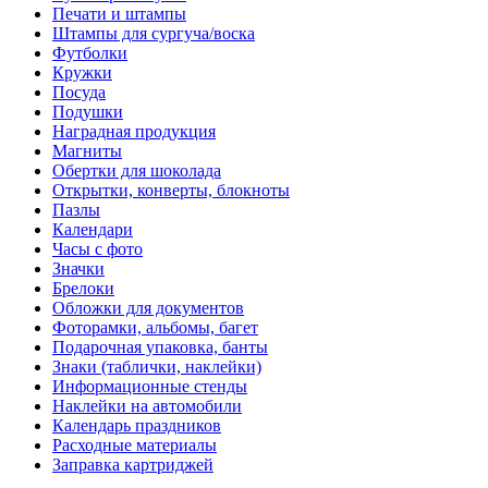
Печати и штампы
Штампы для сургуча/воска
Футболки
Кружки
Посуда
Подушки
Наградная продукция
Магниты
Обертки для шоколада
Открытки, конверты, блокноты
Пазлы
Календари
Часы с фото
Значки
Брелоки
Обложки для документов
Фоторамки, альбомы, багет
Подарочная упаковка, банты
Знаки (таблички, наклейки)
Информационные стенды
Наклейки на автомобили
Календарь праздников
Расходные материалы
Заправка картриджей